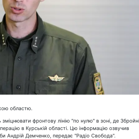
кою областю.
міцнювати фронтову лінію "по нулю" в зоні, де Збройн
перацію в Курській області. Цю інформацію озвучив
и Андрій Демченко, передає "Радіо Свобода".