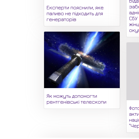
Відд
заб
Експерти пояснили, яке
адмі
паливо не підходить для
СБУ
генераторів
жінц
оку
Як можуть допомогти
рентгенівські телескопи
Фот
акти
нац
"Че