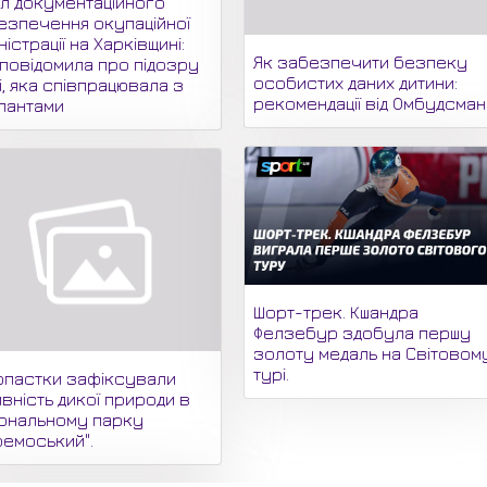
іл документаційного
езпечення окупаційної
ністрації на Харківщині:
Як забезпечити безпеку
 повідомила про підозру
особистих даних дитини:
і, яка співпрацювала з
рекомендації від Омбудсма
пантами
Шорт-трек. Кшандра
Фелзебур здобула першу
золоту медаль на Світовом
турі.
опастки зафіксували
вність дикої природи в
іональному парку
ремоський".