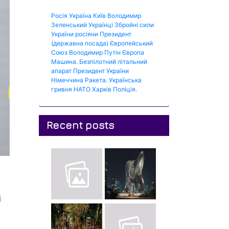
Росія
Україна
Київ
Володимир
Зеленський
Українці
Збройні сили
України
росіяни
Президент
(державна посада)
Європейський
Союз
Володимир Путін
Європа
Машина.
Безпілотний літальний
апарат
Президент України
Німеччина
Ракета.
Українська
гривня
НАТО
Харків
Поліція.
Recent posts
і