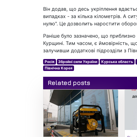
Він додав, що десь укріплення вдаєть
випадках - за кілька кілометрів. А си
нулю". Це дозволить наростити оборо
Раніше було зазначено, що приблизно 
Курщині. Тим часом, є ймовірність, що
залучивши додаткові підрозділи з Півн
Росія
Збройні сили України
Курська область
Північна Корея
Related posts