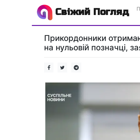
П
Свіжий Погляд
Прикордонники отримаю
на нульовій позначці, з