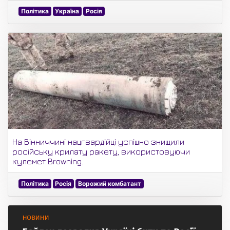
Політика
Україна
Росія
На Вінниччині нацгвардійці успішно знищили
російську крилату ракету, використовуючи
кулемет Browning.
Політика
Росія
Ворожий комбатант