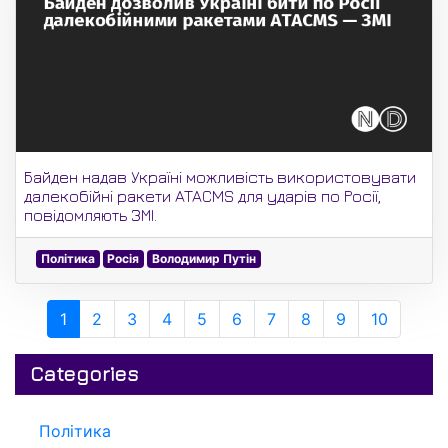
Байден надав Україні можливість використовувати
далекобійні ракети ATACMS для ударів по Росії,
повідомляють ЗМІ.
Політика
Росія
Володимир Путін
1
2
3
4
5
6
7
8
9
10
Categories
Політика