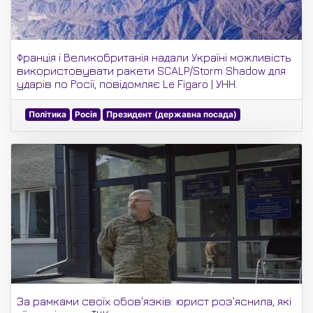
Франція і Великобританія надали Україні можливість
використовувати ракети SCALP/Storm Shadow для
ударів по Росії, повідомляє Le Figaro | УНН.
Політика
Росія
Президент (державна посада)
За рамками своїх обов'язків: юрист роз'яснила, які