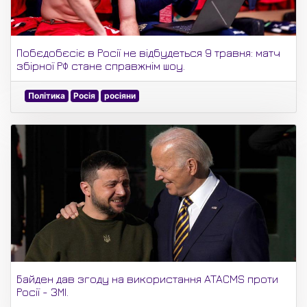
Побєдобєсіє в Росії не відбудеться 9 травня: матч
збірної РФ стане справжнім шоу.
Політика
Росія
росіяни
Байден дав згоду на використання ATACMS проти
Росії - ЗМІ.