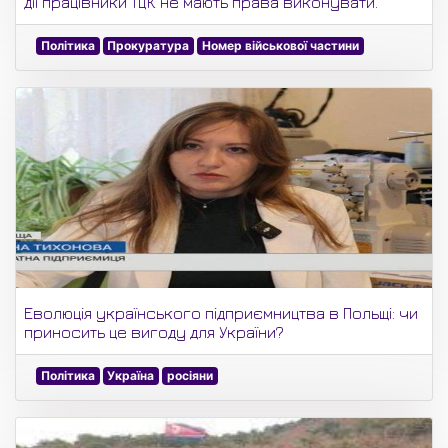
дії працівники ТЦК не мають права виконувати.
Політика
Прокуратура
Номер військової частини
Еволюція українського підприємництва в Польщі: чи
приносить це вигоду для України?
Політика
Україна
росіяни