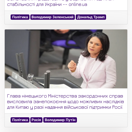
стабільності для України -- online.ua
Політика
Володимир Зеленський
Дональд Трамп
Глава німецького Міністерства закордонних справ
висловила занепокоєння щодо можливих наслідків
для Китаю у разі надання військової підтримки Росії.
Політика
Росія
Володимир Путін