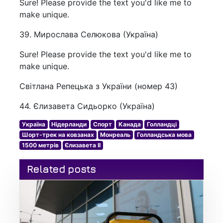
Sure! Please provide the text you'd like me to
make unique.
39. Мирослава Селюкова (Україна)
Sure! Please provide the text you'd like me to
make unique.
Світлана Репецька з України (номер 43)
44. Єлизавета Сидьорко (Україна)
Україна
Нідерланди
Спорт
Канада
Голландці
Шорт-трек на ковзанах
Монреаль
Голландська мова
1500 метрів
Єлизавета II
Related posts