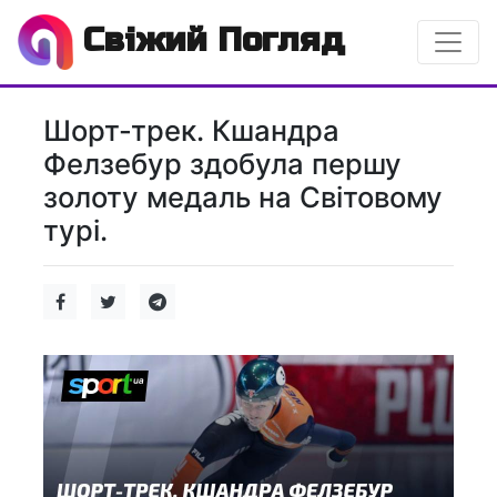
Свіжий Погляд
Шорт-трек. Кшандра
Фелзебур здобула першу
золоту медаль на Світовому
турі.