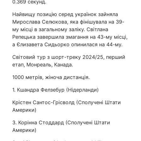
0.369 секунд.
Найвищу позицію серед українок зайняла
Мирослава Селюкова, яка фінішувала на 39-
му місці в загальному заліку. Світлана
Репецька завершила змагання на 43-му місці,
а Єлизавета Сидьорко опинилася на 44-му.
Світовий тур з шорт-треку 2024/25, перший
етап, Монреаль, Канада.
1000 метрів, жіноча дистанція.
1. Кшандра Фелзебур (Нідерланди)
Крістен Сантос-Грісволд (Сполучені Штати
Америки)
3. Корінна Стоддард (Сполучені Штати
Америки)