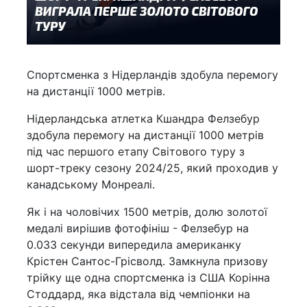
Спортсменка з Нідерландів здобула перемогу
на дистанції 1000 метрів.
Нідерландська атлетка Кшандра Фелзебур
здобула перемогу на дистанції 1000 метрів
під час першого етапу Світового туру з
шорт-треку сезону 2024/25, який проходив у
канадському Монреалі.
Як і на чоловічих 1500 метрів, долю золотої
медалі вирішив фотофініш - Фелзебур на
0.033 секунди випередила американку
Крістен Сантос-Грісволд. Замкнула призову
трійку ще одна спортсменка із США Корінна
Стоддард, яка відстала від чемпіонки на