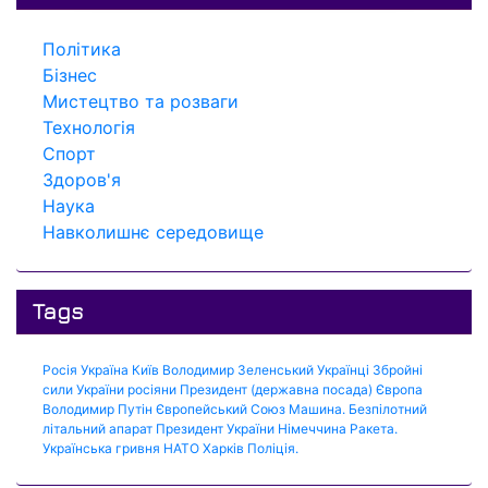
Політика
Бізнес
Мистецтво та розваги
Технологія
Спорт
Здоров'я
Наука
Навколишнє середовище
Tags
Росія
Україна
Київ
Володимир Зеленський
Українці
Збройні
сили України
росіяни
Президент (державна посада)
Європа
Володимир Путін
Європейський Союз
Машина.
Безпілотний
літальний апарат
Президент України
Німеччина
Ракета.
Українська гривня
НАТО
Харків
Поліція.