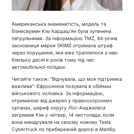
Американська знаменитість, модель та
бізнесвумен Кім Кардаш'ян була зупинена
патрульними. За інформацією TMZ, 44-річна
засновниця марки SKIMS отримала штраф
через порушення, яке вже траплялося з нею
близько десяти років тому під час
автомобільної поїздки.
Читайте також: "Відчувала, що моя підтримка
важлива": Єфросиніна позувала в обіймах
військового чоловіка. За інформацією,
отриманою від джерел у правоохоронних
органах, шериф округу Лос-Анджелеса
затримав Кім у четвер, 14 листопада, коли
вона мандрувала на своєму новому Tesla
Cybertruck по прибережній дорозі в Малібу.