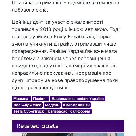
Причина затримання – надмірне затемнення
лобового скла.
Цей інцидент за участю знаменитості
трапився у 2013 році з іншою автівкою. Тоді
поліція зупинила Кім у Калабасасі, і зірка
змогла уникнути штрафу, отримавши лише
попередження. Раніше Кардаш'ян вже мала
проблеми з законом через перевищення
швидкості, відсутність номерних знаків та
неправильне паркування. Інформація про
суму штрафу за нове правопорушення поки
що не розголошується.
Машина.
Поліція.
Національна поліція України
Лос-Анджелес
Модель
Кім Кардашян
Tesla Cybertruck
Калабасас, Каліфорнія
Related posts