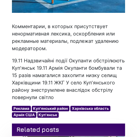
Комментарии, в которых присутствует
ненормативная лексика, оскорбления или
рекламные материалы, подлежат удалению
модератором.
19.11 Надзвичайні події Окупанти обстрілюють
Куп'янськ 19.11 Армія Окупанти бомбували та
15 разів намагалися захопити низку селищ
Харківщини 19.11 ЖКГ У село Куп'янського
району знеструмлене внаслідок обстрілу
повернули світло
Реклама
Куп'янський район
Харківська область
Армія США
Куп'янськ
Related posts