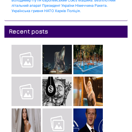
Володимир Путін
Європейський Союз
Машина.
Безпілотний
літальний апарат
Президент України
Німеччина
Ракета.
Українська гривня
НАТО
Харків
Поліція.
Recent posts