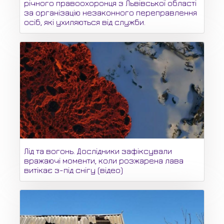
річного правоохоронця з Львівської області
за організацію незаконного переправлення
осіб, які ухиляються від служби.
Лід та вогонь. Дослідники зафіксували
вражаючі моменти, коли розжарена лава
витікає з-під снігу (відео)