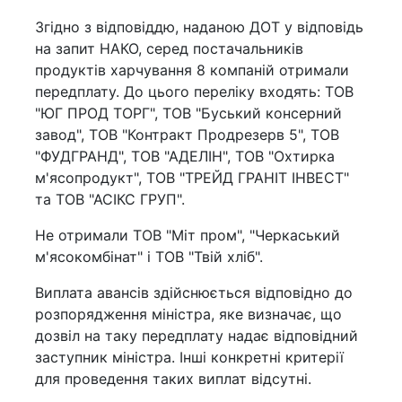
Згідно з відповіддю, наданою ДОТ у відповідь
на запит НАКО, серед постачальників
продуктів харчування 8 компаній отримали
передплату. До цього переліку входять: ТОВ
"ЮГ ПРОД ТОРГ", ТОВ "Буський консерний
завод", ТОВ "Контракт Продрезерв 5", ТОВ
"ФУДГРАНД", ТОВ "АДЕЛІН", ТОВ "Охтирка
м'ясопродукт", ТОВ "ТРЕЙД ГРАНІТ ІНВЕСТ"
та ТОВ "АСІКС ГРУП".
Не отримали ТОВ "Міт пром", "Черкаський
м'ясокомбінат" і ТОВ "Твій хліб".
Виплата авансів здійснюється відповідно до
розпорядження міністра, яке визначає, що
дозвіл на таку передплату надає відповідний
заступник міністра. Інші конкретні критерії
для проведення таких виплат відсутні.