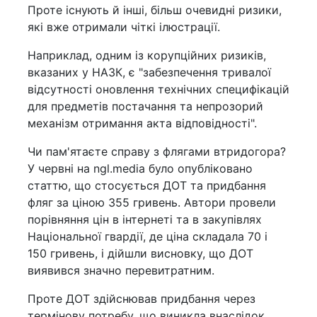
Проте існують й інші, більш очевидні ризики,
які вже отримали чіткі ілюстрації.
Наприклад, одним із корупційних ризиків,
вказаних у НАЗК, є "забезпечення тривалої
відсутності оновлення технічних специфікацій
для предметів постачання та непрозорий
механізм отримання акта відповідності".
Чи пам'ятаєте справу з флягами втридогора?
У червні на ngl.media було опубліковано
статтю, що стосується ДОТ та придбання
фляг за ціною 355 гривень. Автори провели
порівняння цін в інтернеті та в закупівлях
Національної гвардії, де ціна складала 70 і
150 гривень, і дійшли висновку, що ДОТ
виявився значно перевитратним.
Проте ДОТ здійснював придбання через
термінову потребу, що виникла внаслідок