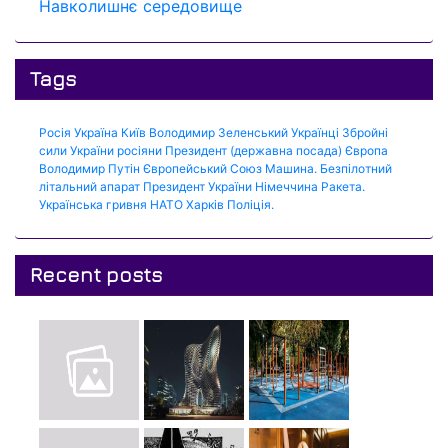
Навколишнє середовище
Tags
Росія
Україна
Київ
Володимир Зеленський
Українці
Збройні
сили України
росіяни
Президент (державна посада)
Європа
Володимир Путін
Європейський Союз
Машина.
Безпілотний
літальний апарат
Президент України
Німеччина
Ракета.
Українська гривня
НАТО
Харків
Поліція.
Recent posts