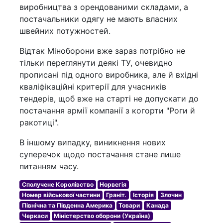
виробництва з орендованими складами, а
постачальники одягу не мають власних
швейних потужностей.
Відтак Міноборони вже зараз потрібно не
тільки переглянути деякі ТУ, очевидно
прописані під одного виробника, але й вхідні
кваліфікаційні критерії для учасників
тендерів, щоб вже на старті не допускати до
постачання армії компанії з когорти "Роги й
ракотиці".
В іншому випадку, виникнення нових
суперечок щодо постачання стане лише
питанням часу.
Сполучене Королівство
Норвегія
Номер військової частини
Граніт.
Історія
Злочин
Північна та Південна Америка
Товари
Канада
Черкаси
Міністерство оборони (Україна)