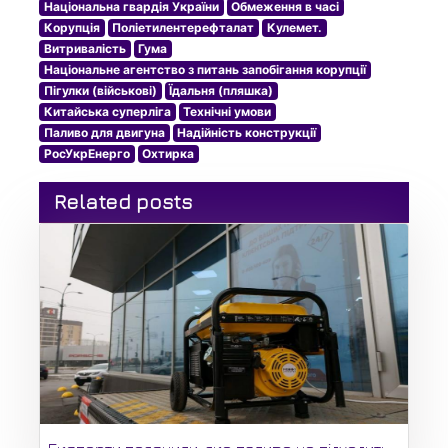
Національна гвардія України
Обмеження в часі
Корупція
Поліетилентерефталат
Кулемет.
Витривалість
Гума
Національне агентство з питань запобігання корупції
Пігулки (військові)
Їдальня (пляшка)
Китайська суперліга
Технічні умови
Паливо для двигуна
Надійність конструкції
РосУкрЕнерго
Охтирка
Related posts