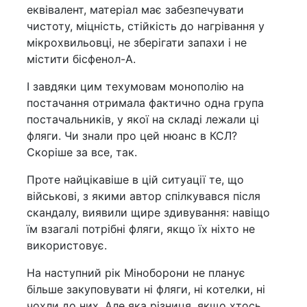
еквівалент, матеріал має забезпечувати
чистоту, міцність, стійкість до нагрівання у
мікрохвильовці, не зберігати запахи і не
містити бісфенол-А.
І завдяки цим техумовам монополію на
постачання отримала фактично одна група
постачальників, у якої на складі лежали ці
фляги. Чи знали про цей нюанс в КСЛ?
Скоріше за все, так.
Проте найцікавіше в цій ситуації те, що
військові, з якими автор спілкувався після
скандалу, виявили щире здивування: навіщо
їм взагалі потрібні фляги, якщо їх ніхто не
використовує.
На наступний рік Міноборони не планує
більше закуповувати ні фляги, ні котелки, ні
чохли до них. Але яка різниця, якщо хтось