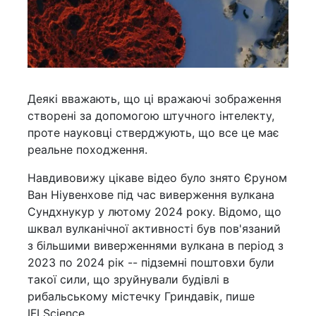
Деякі вважають, що ці вражаючі зображення
створені за допомогою штучного інтелекту,
проте науковці стверджують, що все це має
реальне походження.
Навдивовижу цікаве відео було знято Єруном
Ван Ніувенхове під час виверження вулкана
Сундхнукур у лютому 2024 року. Відомо, що
шквал вулканічної активності був пов'язаний
з більшими виверженнями вулкана в період з
2023 по 2024 рік -- підземні поштовхи були
такої сили, що зруйнували будівлі в
рибальському містечку Гриндавік, пише
IFLScience.