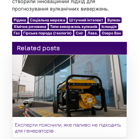
створили інноваційний підхід для
прогнозування вулканічних вивержень.
Рідина
Соціальна мережа
Штучний інтелект
Вулкан
Хімічна речовина
Типи вивержень вулканів
Ісландія
Газ
Гірська порода (геологія)
Сніг
Лава.
Озеро Ван
Related posts
Експерти пояснили, яке паливо не підходить
для генераторів