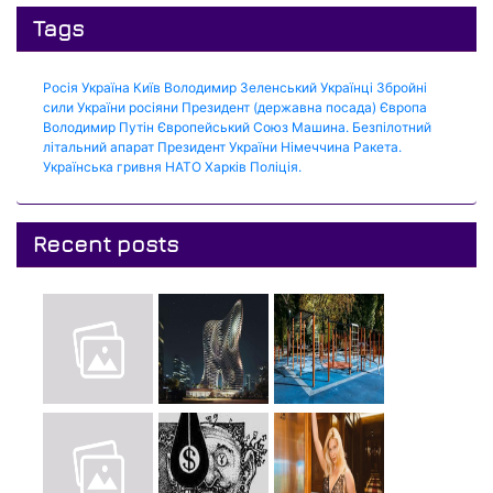
Tags
Росія
Україна
Київ
Володимир Зеленський
Українці
Збройні
сили України
росіяни
Президент (державна посада)
Європа
Володимир Путін
Європейський Союз
Машина.
Безпілотний
літальний апарат
Президент України
Німеччина
Ракета.
Українська гривня
НАТО
Харків
Поліція.
Recent posts