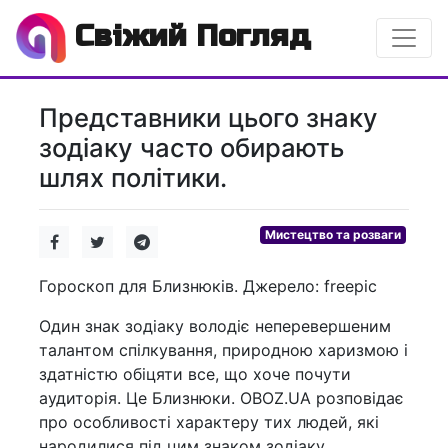
Свіжий Погляд
Представники цього знаку
зодіаку часто обирають
шлях політики.
Мистецтво та розваги
Гороскоп для Близнюків. Джерело: freepic
Один знак зодіаку володіє неперевершеним
талантом спілкування, природною харизмою і
здатністю обіцяти все, що хоче почути
аудиторія. Це Близнюки. OBOZ.UA розповідає
про особливості характеру тих людей, які
народилися під цим знаком зодіаку.