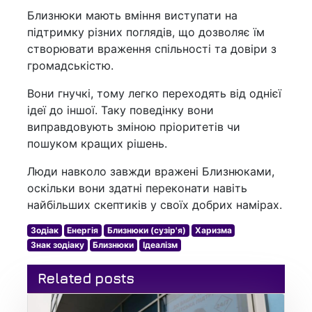
Близнюки мають вміння виступати на
підтримку різних поглядів, що дозволяє їм
створювати враження спільності та довіри з
громадськістю.
Вони гнучкі, тому легко переходять від однієї
ідеї до іншої. Таку поведінку вони
виправдовують зміною пріоритетів чи
пошуком кращих рішень.
Люди навколо завжди вражені Близнюками,
оскільки вони здатні переконати навіть
найбільших скептиків у своїх добрих намірах.
Зодіак
Енергія
Близнюки (сузір'я)
Харизма
Знак зодіаку
Близнюки
Ідеалізм
Related posts