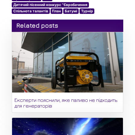
Дитячий пісенний конкурс "Євробачення
Спільнота талантів
План
Батумі
Турнір
Related posts
Експерти пояснили, яке паливо не підходить
для генераторів