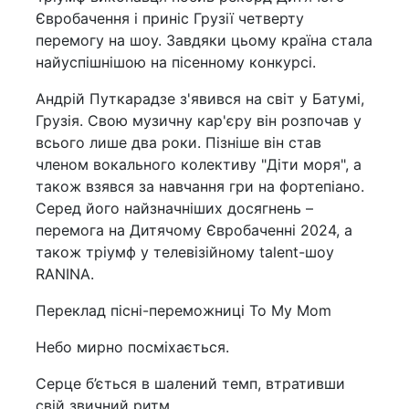
Євробачення і приніс Грузії четверту
перемогу на шоу. Завдяки цьому країна стала
найуспішнішою на пісенному конкурсі.
Андрій Путкарадзе з'явився на світ у Батумі,
Грузія. Свою музичну кар'єру він розпочав у
всього лише два роки. Пізніше він став
членом вокального колективу "Діти моря", а
також взявся за навчання гри на фортепіано.
Серед його найзначніших досягнень –
перемога на Дитячому Євробаченні 2024, а
також тріумф у телевізійному talent-шоу
RANINA.
Переклад пісні-переможниці To My Mom
Небо мирно посміхається.
Серце б’ється в шалений темп, втративши
свій звичний ритм.