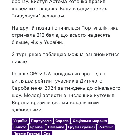
бронзу. Виступ Артема Котенка вразив
іноземних глядачів. Вони в соцмережах
"вибухнули" захватом.
На другій позиції опинилася Португалія, яка
отримала 213 балів, що всього на десять
більше, ніж у України.
З турнірною таблицею можна ознайомитися
нижче
Раніше OBOZ.UA повідомляв про те, як
виглядає рейтинг учасників Дитячого
Євробачення 2024 за тиждень до фінального
шоу. Молоді артисти з численних куточків
Європи вразили своїми вокальними
здібностями.
Україна
Португалія
Європа
Соціальна мережа
Золото
Бронза.
Співачка
Грузія (країна)
Рейтинг
Премія Греммі
Сніг