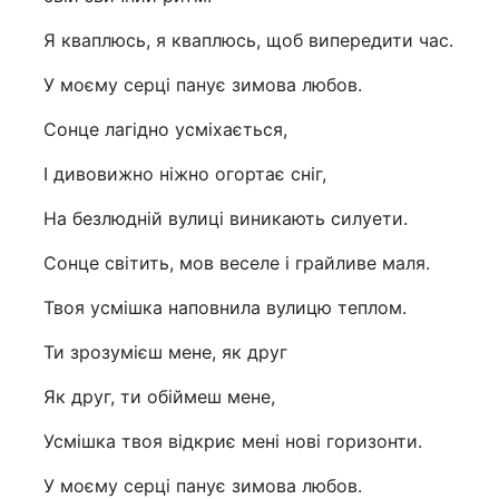
Я кваплюсь, я кваплюсь, щоб випередити час.
У моєму серці панує зимова любов.
Сонце лагідно усміхається,
І дивовижно ніжно огортає сніг,
На безлюдній вулиці виникають силуети.
Сонце світить, мов веселе і грайливе маля.
Твоя усмішка наповнила вулицю теплом.
Ти зрозумієш мене, як друг
Як друг, ти обіймеш мене,
Усмішка твоя відкриє мені нові горизонти.
У моєму серці панує зимова любов.