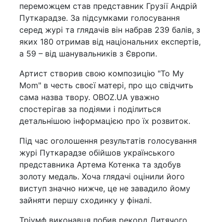
переможцем став представник Грузії Андрій
Путкарадзе. За підсумками голосування
серед журі та глядачів він набрав 239 балів, з
яких 180 отримав від національних експертів,
а 59 – від шанувальників з Європи.
Артист створив свою композицію "To My
Mom" в честь своєї матері, про що свідчить
сама назва твору. OBOZ.UA уважно
спостерігав за подіями і поділиться
детальнішою інформацією про їх розвиток.
Під час оголошення результатів голосування
журі Путкарадзе обійшов українського
представника Артема Котенка та здобув
золоту медаль. Хоча глядачі оцінили його
виступ значно нижче, це не завадило йому
зайняти першу сходинку у фіналі.
Тріумф виконавця побив рекорд Дитячого