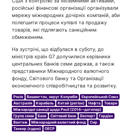
США з контролю за іноземними активами,
російські фінансові організації організували
мережу міжнародних дочірніх компаній, аби
полегшити процеси купівлі та продажу
товарів, які підлягають санкційним
обмеженням.
На зустрічі, що відбулася в суботу, до
міністрів країн G7 долучилися керівники
центральних банків семи держав, а також
представники Міжнародного валютного
фонду, Світового банку та Організації
економічного співробітництва та розвитку.
Росія
Вашингтон, округ Колумбія
Європейський Союз
Австралія
Корабель
Китай (регіон)
Нафта
Товари
Міжнародні санкції щодо Росії (2014—дотепер)
Група семи
Банк
Світовий банк
Експорт
Гардіан
Вантаж
Міжнародний валютний фонд
Сир.
Танкер (судно)
ОЕСР