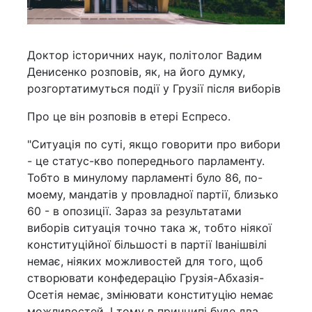
Доктор історичних наук, політолог Вадим
Денисенко розповів, як, на його думку,
розгортатимуться події у Грузії після виборів
Про це він розповів в етері Еспресо.
"Ситуація по суті, якщо говорити про вибори
- це статус-кво попереднього парламенту.
Тобто в минулому парламенті було 86, по-
моему, мандатів у провладної партії, близько
60 - в опозиції. Зараз за результатами
виборів ситуація точно така ж, тобто ніякої
конституційної більшості в партії Іванішвілі
немає, ніяких можливостей для того, щоб
створювати конфедерацію Грузія-Абхазія-
Осетія немає, змінювати конституцію немає
можливостей. І тому в принципі буде два