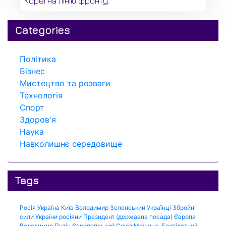
Кореї на лінію фронту.
Categories
Політика
Бізнес
Мистецтво та розваги
Технологія
Спорт
Здоров'я
Наука
Навколишнє середовище
Tags
Росія
Україна
Київ
Володимир Зеленський
Українці
Збройні
сили України
росіяни
Президент (державна посада)
Європа
Володимир Путін
Європейський Союз
Машина.
Безпілотний