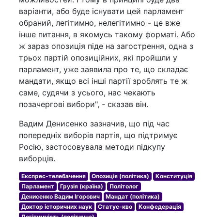
варіанти, або буде існувати цей парламент
обраний, легітимно, нелегітимно - це вже
інше питання, в якомусь такому форматі. Або
ж зараз опозиція піде на загострення, одна з
трьох партій опозиційних, які пройшли у
парламент, уже заявила про те, що складає
мандати, якщо всі інші партії зроблять те ж
саме, судячи з усього, нас чекають
позачергові вибори", - сказав він.
Вадим Денисенко зазначив, що під час
попередніх виборів партія, що підтримує
Росію, застосовувала методи підкупу
виборців.
Експрес-телебачення
Опозиція (політика)
Конституція
Парламент
Грузія (країна)
Політолог
Денисенко Вадим Ігорович
Мандат (політика)
Доктор історичних наук
Статус-кво
Конфедерація
Легітимність (політична)