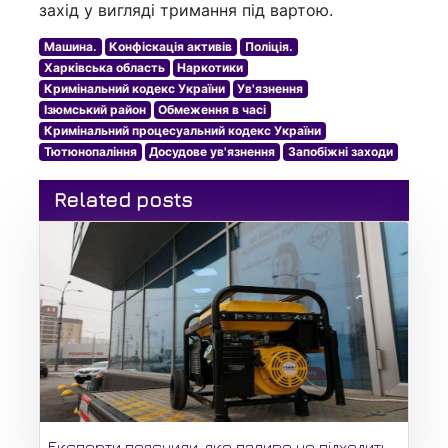
захід у вигляді тримання під вартою.
Машина.
Конфіскація активів
Поліція.
Харківська область
Наркотики
Кримінальний кодекс України
Ув'язнення
Ізюмський район
Обмеження в часі
Кримінальний процесуальний кодекс України
Тютюнопаління
Досудове ув'язнення
Запобіжні заходи
Related posts
Експерти пояснили, яке паливо не підходить