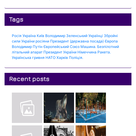
Tags
Росія
Україна
Київ
Володимир Зеленський
Українці
Збройні
сили України
росіяни
Президент (державна посада)
Європа
Володимир Путін
Європейський Союз
Машина.
Безпілотний
літальний апарат
Президент України
Німеччина
Ракета.
Українська гривня
НАТО
Харків
Поліція.
Recent posts