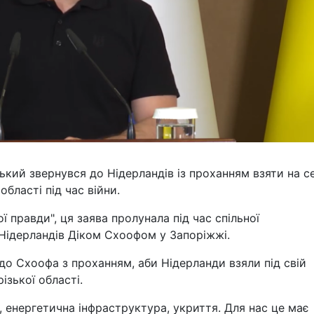
кий звернувся до Нідерландів із проханням взяти на с
бласті під час війни.
ї правди", ця заява пролунала під час спільної
 Нідерландів Діком Схоофом у Запоріжжі.
до Схоофа з проханням, аби Нідерланди взяли під свій
ізької області.
 енергетична інфраструктура, укриття. Для нас це має