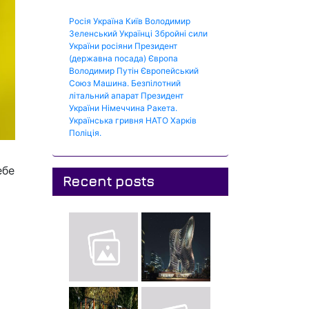
Росія
Україна
Київ
Володимир
Зеленський
Українці
Збройні сили
України
росіяни
Президент
(державна посада)
Європа
Володимир Путін
Європейський
Союз
Машина.
Безпілотний
літальний апарат
Президент
України
Німеччина
Ракета.
Українська гривня
НАТО
Харків
Поліція.
ебе
Recent posts