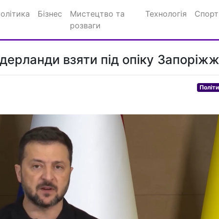
олітика
Бізнес
Мистецтво та
Технологія
Спорт
розваги
дерланди взяти під опіку Запоріж
Політ