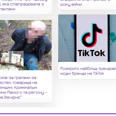
і, яка співпрацювала з
року війни
пантами
Розкрито найбільш трендові
модні бренди на TikTok
оків за ґратами за
вство товариша на
енщині. Кримінальні
ни Рівного та регіону -
не Вечірнє".