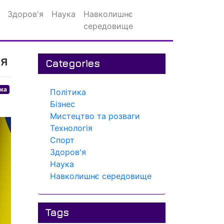
Здоров'я
Наука
Навколишнє
середовище
жя
Categories
ика
Політика
Бізнес
Мистецтво та розваги
Технологія
Спорт
Здоров'я
Наука
Навколишнє середовище
Tags