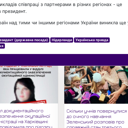
икладів співпраці з партнерами в різних регіонах - це
в президент.
раїн над тими чи іншими регіонами України виникла ще 
езидент (державна посада)
Нідерланди
Українська правда
жя
іл документаційного
Скільки учнів повернулися
езпечення окупаційної
до очного навчання:
ністрації на Харківщині:
Зеленський розповів про
 повідомила про підозру
справжній стан третього