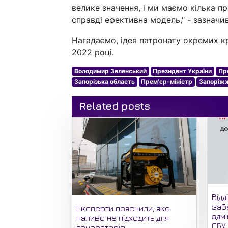
велике значення, і ми маємо кілька пр
справді ефективна модель," - зазначи
Нагадаємо, ідея патронату окремих к
2022 році.
Володимир Зеленський
Президент України
Пр
Запорізька область
Прем'єр-міністр
Запоріж
Related posts
Відд
заб
Експерти пояснили, яке
адмі
паливо не підходить для
СБУ
генераторів