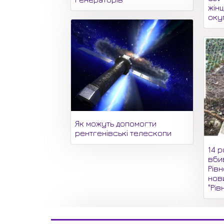
жінц
оку
Як можуть допомогти
рентгенівські телескопи
14 р
вби
Рівн
нови
"Рів