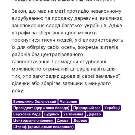
Закон, що має на меті протидію незаконному
вирубуванню та продажу деревини, викликає
занепокоєння серед багатьох українців. Адже
штрафи за зберігання дров можуть
торкнутися тисяч людей, які використовують
їх для обігріву своїх осель, зокрема жителів
районів без централізованого
газопостачання. Громадяни стурбовані
можливістю отримання штрафів навіть для
тих, хто заготовляє дрова зі своєї земельної
ділянки або зберігає залишки з минулого
року.
Володимир Зеленський
Чагарник
Президент (державна посада)
Природний газ
Українці
Верховна Рада
Будинок
Ув'язнення
Дерево.
Центральне опалення
Дрова.
Дерево
Штраф (кримінальне покарання)