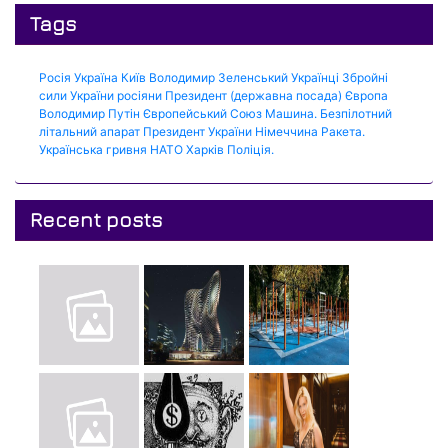
Tags
Росія
Україна
Київ
Володимир Зеленський
Українці
Збройні
сили України
росіяни
Президент (державна посада)
Європа
Володимир Путін
Європейський Союз
Машина.
Безпілотний
літальний апарат
Президент України
Німеччина
Ракета.
Українська гривня
НАТО
Харків
Поліція.
Recent posts