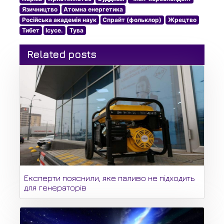
Язичництво
Атомна енергетика
Російська академія наук
Спрайт (фольклор)
Жрецтво
Тибет
Ісусе.
Тува
Related posts
Експерти пояснили, яке паливо не підходить
для генераторів