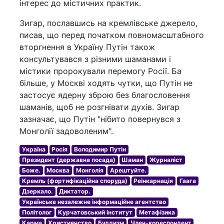
інтерес до містичних практик.
Зигар, пославшись на кремлівське джерело,
писав, що перед початком повномасштабного
вторгнення в Україну Путін також
консультувався з різними шаманами і
містики пророкували перемогу Росії. Ба
більше, у Москві ходять чутки, що Путін не
застосує ядерну зброю без благословення
шаманів, щоб не розгнівати духів. Зигар
зазначає, що Путін "нібито повернувся з
Монголії задоволеним".
Україна
Росія
Володимир Путін
Президент (державна посада)
Шаман
Журналіст
Боже.
Москва
Монголія
Арештуйте.
Кремль (фортифікаційна споруда)
Реінкарнація
Гаага
Дзеркало.
Диктатор.
Українське незалежне інформаційне агентство
Політолог
Курчатовський інститут
Метафізика
Карма
Християнство
Буддизм
Член-кореспондент