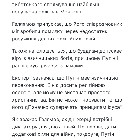
тибетського спрямування найбільш
популярна релігія в Монголії.
Галлямов припускає, що його співрозмовник
міг зробити помилку через недостатнє
розуміння деяких релігійних течій.
Також наголошується, що буддизм допускає
віру в язичницьких богів, при цьому Путін і
раніше зустрічався з ламами.
Експерт зазначає, що Путін має язичницькі
переконання: "Він є досить релігійною
особою, але йому не вистачає простого
християнства. Він не може ігнорувати те, що
його дії значно суперечать принципам Ісуса".
Як вважає Галямов, східні жерці потрібні
диктатору для двох цілей. По-перше, дати
додаткові сили для війни, по-друге, Путін