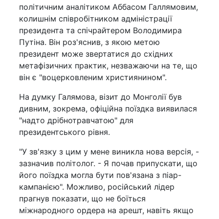
політичним аналітиком Аббасом Галлямовим,
колишнім співробітником адміністрації
президента та спічрайтером Володимира
Путіна. Він роз'яснив, з якою метою
президент може звертатися до східних
метафізичних практик, незважаючи на те, що
він є "воцерковленим християнином".
На думку Галямова, візит до Монголії був
дивним, зокрема, офіційна поїздка виявилася
"надто дрібнотравчатою" для
президентського рівня.
"У зв'язку з цим у мене виникла нова версія, -
зазначив політолог. - Я почав припускати, що
його поїздка могла бути пов'язана з піар-
кампанією". Можливо, російський лідер
прагнув показати, що не боїться
міжнародного ордера на арешт, навіть якщо