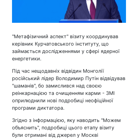
"Метафізичний аспект" візиту координував
керівник Курчатовського інституту, що
займається дослідженнями у сфері ядерної
енергетики.
Під час нещодавніх відвідин Монголії
російський лідер Володимир Путін відвідував
"шаманів", бо замислився над своєю
реінкарнацією та очищенням карми - ЗМІ
оприлюднили нові подробиці неофіційної
програми диктатора.
Згідно з інформацією, яку наводить "Можем
объяснить", подробиці цього етапу візиту
були отримані від джерел у Москві