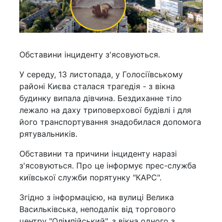
Обставини інциденту з'ясовуються.
У середу, 13 листопада, у Голосіївському
районі Києва сталася трагедія - з вікна
будинку випала дівчина. Бездиханне тіло
лежало на даху триповерхової будівлі і для
його транспортування знадобилася допомога
рятувальників.
Обставини та причини інциденту наразі
з'ясовуються. Про це інформує прес-служба
київської служби порятунку "КАРС".
Згідно з інформацією, на вулиці Велика
Васильківська, неподалік від торгового
центру "Олімпійський", з вікна одного з