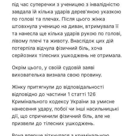
під час суперечки з ученицею з інвалідністю
завдала їй кілька ударів дерев'яною указкою
по голові та плечах. Після цього жінка
штовхнула ученицю на диван, втримувала її
та нанесла ще кілька ударів рукою по голові,
лівому плечі та животу. Внаслідок цих дій
потерпіла відчула фізичний біль, хоча
серйозних тілесних ушкоджень не отримала.
Окрім цього, у своїй судовій заяві
вихователька визнала свою провину.
Жінку притягнули до відповідальності
відповідно до частини 1 статті 126
Кримінального кодексу України за умисне
нанесення удару, побої чи інші насильницькі
дії, що спричинили фізичний біль, але не
призвели до тілесних ушкоджень.
Вона вперше зіткнулася з кримінальною