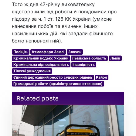
Того ж дня 47-річну виховательку
відсторонили від роботи й повідомили про
підозру за ч. 1 ст. 126 КК України (умисне
нанесення побоїв та вчиненні інших
насильницьких дій, які завдали фізичного
болю неповнолітній).
Поліція.
Атмосфера Землі
Злочин
Кримінальний кодекс України
Львівська область
Львів
Кримінальна відповідальність
Інвалідність
Тілесні ушкодження
Єдиний державний реєстр судових рішень
Район
Громадські роботи (адміністративне стягнення)
Related posts