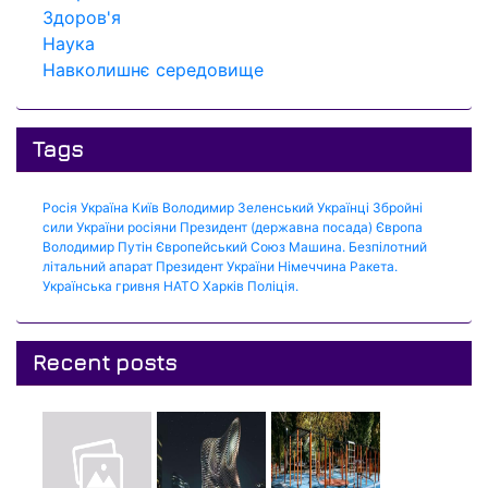
Здоров'я
Наука
Навколишнє середовище
Tags
Росія
Україна
Київ
Володимир Зеленський
Українці
Збройні
сили України
росіяни
Президент (державна посада)
Європа
Володимир Путін
Європейський Союз
Машина.
Безпілотний
літальний апарат
Президент України
Німеччина
Ракета.
Українська гривня
НАТО
Харків
Поліція.
Recent posts