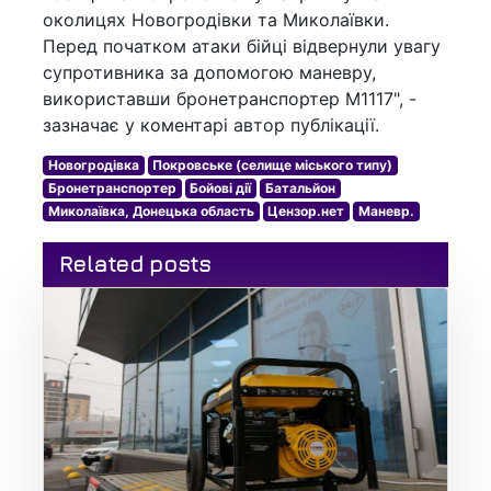
околицях Новогродівки та Миколаївки.
Перед початком атаки бійці відвернули увагу
супротивника за допомогою маневру,
використавши бронетранспортер M1117", -
зазначає у коментарі автор публікації.
Новогродівка
Покровське (селище міського типу)
Бронетранспортер
Бойові дії
Батальйон
Миколаївка, Донецька область
Цензор.нет
Маневр.
Related posts