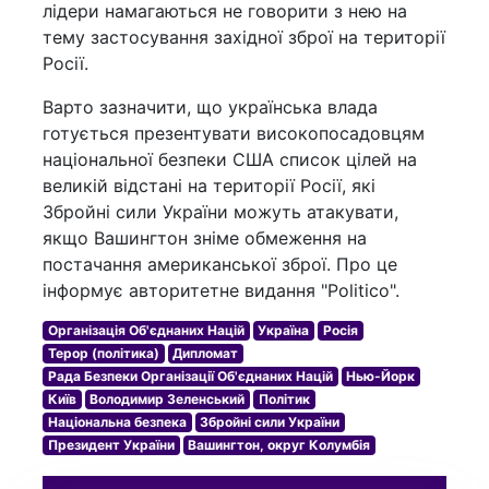
лідери намагаються не говорити з нею на
тему застосування західної зброї на території
Росії.
Варто зазначити, що українська влада
готується презентувати високопосадовцям
національної безпеки США список цілей на
великій відстані на території Росії, які
Збройні сили України можуть атакувати,
якщо Вашингтон зніме обмеження на
постачання американської зброї. Про це
інформує авторитетне видання "Politico".
Організація Об'єднаних Націй
Україна
Росія
Терор (політика)
Дипломат
Рада Безпеки Організації Об'єднаних Націй
Нью-Йорк
Київ
Володимир Зеленський
Політик
Національна безпека
Збройні сили України
Президент України
Вашингтон, округ Колумбія