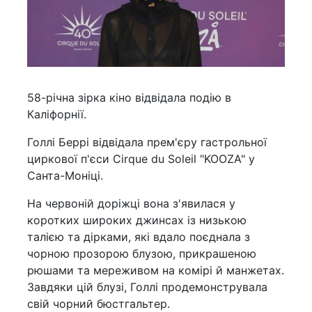
58-річна зірка кіно відвідала подію в
Каліфорнії.
Голлі Беррі відвідала прем'єру гастрольної
циркової п'єси Cirque du Soleil "KOOZA" у
Санта-Моніці.
На червоній доріжці вона з'явилася у
коротких широких джинсах із низькою
талією та дірками, які вдало поєднала з
чорною прозорою блузою, прикрашеною
рюшами та мереживом на комірі й манжетах.
Завдяки цій блузі, Голлі продемонструвала
свій чорний бюстгальтер.