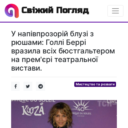
Свіжий Погляд
У напівпрозорій блузі з
рюшами: Голлі Беррі
вразила всіх бюстгальтером
на прем'єрі театральної
вистави.
Мистецтво та розваги