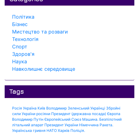
Політика
Бізнес
Мистецтво та розваги
Технологія
Спорт
Здоров'я
Наука
Навколишнє середовище
Tags
Росія
Україна
Київ
Володимир Зеленський
Українці
Збройні
сили України
росіяни
Президент (державна посада)
Європа
Володимир Путін
Європейський Союз
Машина.
Безпілотний
літальний апарат
Президент України
Німеччина
Ракета.
Українська гривня
НАТО
Харків
Поліція.