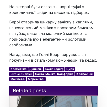
На акторці були елегантні чорні туфлі з
крокодилячої шкіри на високих підборах.
Беррі створила шикарну зачіску з хвилями,
нанесла легкий макіяж з прозорим блиском
на губах, виконала молочний манікюр та
прикрасила вуха елегантними золотими
серйозками.
Нагадаємо, що Голлі Беррі вирушила за
покупками в стильному комбінезоні та кедах.
Косметика
Джинси.
Комір (одяг)
Цирк
Cirque du Soleil
Санта-Моніка, Каліфорнія
Каліфорнія
Манжета.
Мереживо.
Related posts