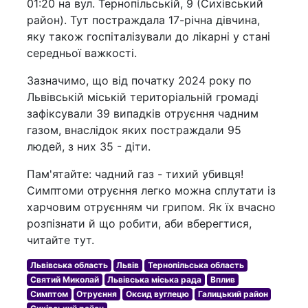
01:20 на вул. Тернопільській, 9 (Сихівський
район). Тут постраждала 17-річна дівчина,
яку також госпіталізували до лікарні у стані
середньої важкості.
Зазначимо, що від початку 2024 року по
Львівській міській територіальній громаді
зафіксували 39 випадків отруєння чадним
газом, внаслідок яких постраждали 95
людей, з них 35 - діти.
Пам'ятайте: чадний газ - тихий убивця!
Симптоми отруєння легко можна сплутати із
харчовим отруєнням чи грипом. Як їх вчасно
розпізнати й що робити, аби вберегтися,
читайте тут.
Львівська область
Львів
Тернопільська область
Святий Миколай
Львівська міська рада
Вплив
Симптом
Отруєння
Оксид вуглецю
Галицький район