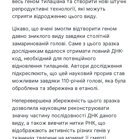
весь геном тилаціана та створити нові штучні
репродуктивні технології, які можуть
сприяти відродженню цього виду.
Цікаво, що вчені змогли відтворити геном
давно зниклого виду завдяки столітній
замаринованій голові. Саме з цього зразка
дослідникам вдалося отримати повний ДНК-
код, необхідний для потенційного
відновлення тилацинів. Автори дослідження
підкреслюють, що цей науковий прорив став
можливим завдяки 110-річній голові, яка була
оброблена та збережена в етанолі.
Неперевершена збереженість цього зразка
дозволила науковцям реконструювати
значну частину послідовності ДНК даного
виду, а також вивчити нитки РНК, що
відображають активність різних генів у
тканинах тварини на момент її смерті.