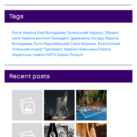
Tags
Росія
Україна
Київ
Володимир Зеленський
Українці
Збройні
сили України
росіяни
Президент (державна посада)
Європа
Володимир Путін
Європейський Союз
Машина.
Безпілотний
літальний апарат
Президент України
Німеччина
Ракета.
Українська гривня
НАТО
Харків
Поліція.
Recent posts