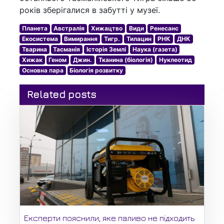
років зберігалися в забутті у музеї.
Планета
Австралія
Хижацтво
Види
Ренесанс
Екосистема
Вимирання
Тигр.
Тилацин
РНК
ДНК
Тварина
Тасманія
Історія Землі
Наука (газета)
Хижак
Геном
Джин.
Тканина (біологія)
Нуклеотид
Основна пара
Біологія розвитку
Related posts
Експерти пояснили, яке паливо не підходить