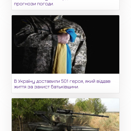
прогнози погоди.
В Україну доставили 501 героя, який віддав
життя за захист батьківщини.