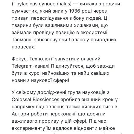
(Thylacinus cynocephalus) — хижака з родини
сумчастих, який зник у 1936 році через
тривалі переслідування з боку людей. Ці
тварини були важливими хижаками, що
займали провідну позицію в екосистемі
Тасманії, забезпечуючи баланс у природних
процесах.
Фокус. Технології запустили власний
Telegram-канал! Підписуйтеся, щоб завжди
бути в курсі найновіших та найцікавіших
новин з наукової сфери!
У свіжому дослідженні група науковців з
Colossal Biosciences зробила значний крок у
напрямку відновлення тасманійських тигрів.
Автори роботи переконані, що досягли
важливого прориву у цій сфері. Під час
експерименту їм вдалося відновити майже