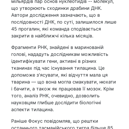
мільярдів пар основ нуклеотидів -- молекул,
що утворюють сходинки драбини ДНК.
Автори дослідження зазначають, що в
послідовності ДНК, по суті, залишилося лише
45 прогалин, які команда сподівається
закрити в найближчі кілька місяців.
Фрагменти РНК, знайдені в маринованій
голові, нададуть дослідникам можливість
ідентифікувати гени, активні в різних
тканинах під час існування тилацина. Це
допоможе з'ясувати, які відчуття мала ця
тварина — що вона могла смакувати, нюхати
і бачити, а також як працював її мозок. Крім
того, аналіз РНК, очевидно, дозволить
науковцям глибше дослідити біологічні
аспекти тилацина.
Раніше Фокус повідомляв, що рештки
останнього тасманійського тигра більше 85