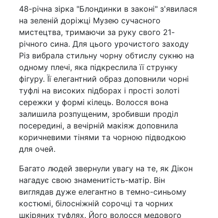
48-річна зірка "Блондинки в законі" з'явилася
на зеленій доріжці Музею сучасного
мистецтва, тримаючи за руку свого 21-
річного сина. Для цього урочистого заходу
Різ вибрала стильну чорну обтислу сукню на
одному плечі, яка підкреслила її струнку
фігуру. Її елегантний образ доповнили чорні
туфлі на високих підборах і прості золоті
сережки у формі кілець. Волосся вона
залишила розпущеним, зробивши проділ
посередині, а вечірній макіяж доповнила
коричневими тінями та чорною підводкою
для очей.
Багато людей звернули увагу на те, як Дікон
нагадує свою знаменитість-матір. Він
виглядав дуже елегантно в темно-синьому
костюмі, білосніжній сорочці та чорних
шкіряних туфлях. Його волосся медового