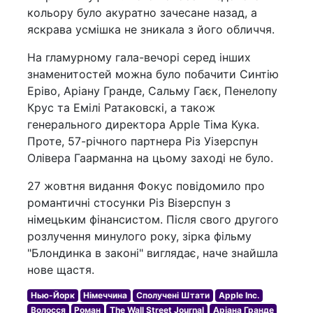
кольору було акуратно зачесане назад, а
яскрава усмішка не зникала з його обличчя.
На гламурному гала-вечорі серед інших
знаменитостей можна було побачити Синтію
Еріво, Аріану Гранде, Сальму Гаєк, Пенелопу
Крус та Емілі Ратаковскі, а також
генерального директора Apple Тіма Кука.
Проте, 57-річного партнера Різ Уізерспун
Олівера Гаарманна на цьому заході не було.
27 жовтня видання Фокус повідомило про
романтичні стосунки Різ Візерспун з
німецьким фінансистом. Після свого другого
розлучення минулого року, зірка фільму
"Блондинка в законі" виглядає, наче знайшла
нове щастя.
Нью-Йорк
Німеччина
Сполучені Штати
Apple Inc.
Волосся
Роман
The Wall Street Journal
Аріана Гранде