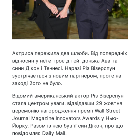
Актриса пережила два шлюби. Від попередніх
відносин у неї є троє дітей: донька Ава та
сини Дікон і Теннесі. Наразі Різ Візерспун
зустрічається з новим партнером, проте на
заході його не було.
Відомий американський актор Різ Візерспун
стала центром уваги, відвідавши 29 жовтня
церемонію нагородження премії Wall Street
Journal Magazine Innovators Awards у Нью-
Йорку. Разом із нею був її син Дікон, про що
повідомляє Daily Mail.