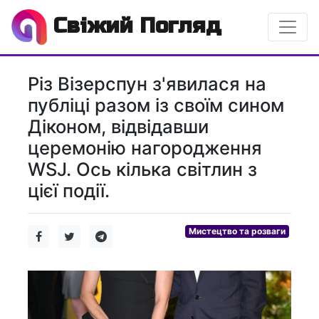
Свіжий Погляд
Різ Візерспун з'явилася на
публіці разом із своїм сином
Діконом, відвідавши
церемонію нагородження
WSJ. Ось кілька світлин з
цієї події.
Мистецтво та розваги