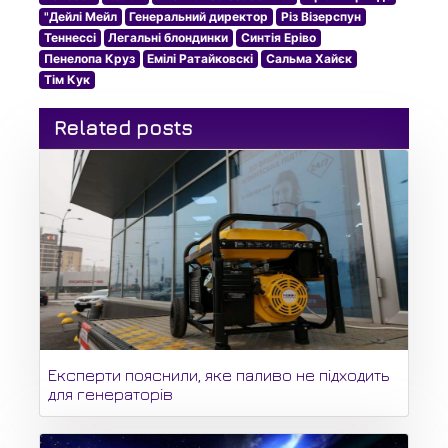
"Дейлі Мейл
Генеральний директор
Різ Візерспун
Теннессі
Легальні блондинки
Синтія Еріво
Пенелопа Круз
Емілі Ратайковскі
Сальма Хайєк
Тім Кук
Related posts
Експерти пояснили, яке паливо не підходить
для генераторів