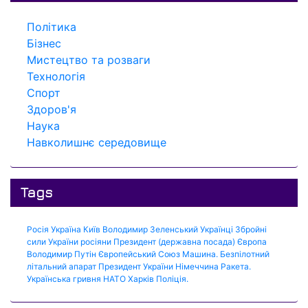
Політика
Бізнес
Мистецтво та розваги
Технологія
Спорт
Здоров'я
Наука
Навколишнє середовище
Tags
Росія
Україна
Київ
Володимир Зеленський
Українці
Збройні
сили України
росіяни
Президент (державна посада)
Європа
Володимир Путін
Європейський Союз
Машина.
Безпілотний
літальний апарат
Президент України
Німеччина
Ракета.
Українська гривня
НАТО
Харків
Поліція.