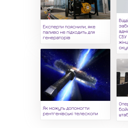
Відд
заб
Експерти пояснили, яке
адмі
паливо не підходить для
СБУ
генераторів
жінц
оку
Опе
Як можуть допомогти
бойо
рентгенівські телескопи
штаб