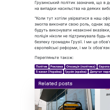
Грузинський політик зазначив, що в 
на випадки насильства на деяких вибо
"Коли тут хотіли увірватися в наш офіс
змогла виконати свою роль, однак зар
будуть виконувати незаконні вказівки
поліція ніколи не підтримувала будь-я
безпеку громадян Грузії. І ми це обо
європейські реформи, і ми їх обовʼязк
Перегляньте також:
Політик
Реклама
Опозиція (політика)
Європа
5 канал (Україна)
Грузія (країна)
Депутат пар
Related posts