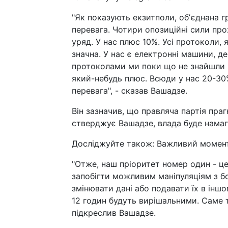
"Як показують екзитполи, обʼєднана г
перевага. Чотири опозиційні сили про
уряд. У нас плюс 10%. Усі протоколи,
значна. У нас є електронні машини, д
протоколами ми поки що не знайшли жо
який-небудь плюс. Всюди у нас 20-30
перевага", - сказав Вашадзе.
Він зазначив, що правляча партія пра
стверджує Вашадзе, влада буде намаг
Досліджуйте також: Важливий момент д
"Отже, наш пріоритет номер один - це 
запобігти можливим маніпуляціям з бо
змінювати дані або подавати їх в іншо
12 годин будуть вирішальними. Саме 
підкреслив Вашадзе.