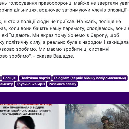
день голосування правоохоронці майже не звертали ува
рчих дільницях, водночас затримуючи членів опозиції.
, ніхто з поліції сюди не приїхав. На жаль, поліція не
аз, коли вони бачать нашу перемогу, сподіваюсь, вони 
, які їм дають. Ми якраз тому хочемо в Європу, щоб
ку політичну силу, а реально була з народом і захищала
вʼязково зробимо. Ми маємо зробити ці системні
ово зробимо", - сказав Вашадзе.
Поліція.
Політична партія
Telegram (сервіс обміну повідомленнями)
ламенту
Грузинська мрія
Розсилка спаму