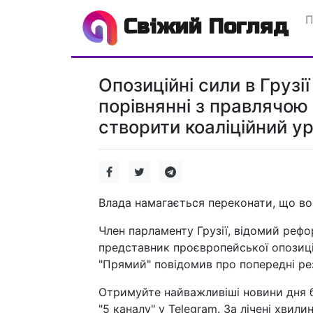
П
Свіжий Погляд
Опозиційні сили в Грузі
порівнянні з правлячою
створити коаліційний ур
Влада намагається переконати, що в
Член парламенту Грузії, відомий рефо
представник проєвропейської опозиції
"Прямий" повідомив про попередні рез
Отримуйте найважливіші новини дня б
"5 каналу" у Telegram. За лічені хвилин