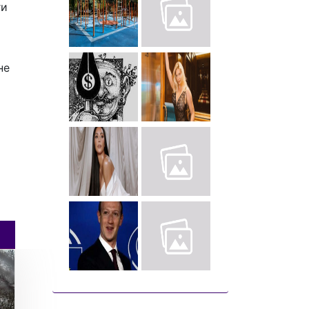
ги
не