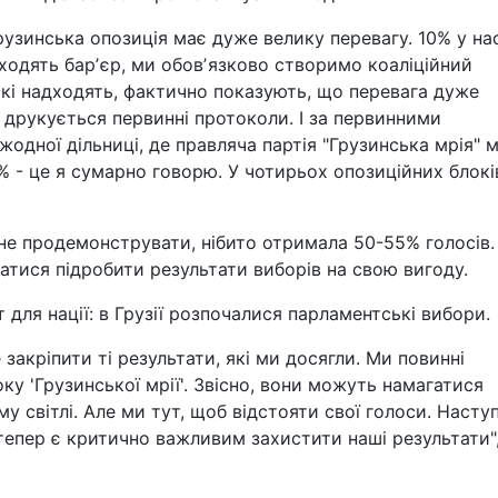
рузинська опозиція має дуже велику перевагу. 10% у на
ходять барʼєр, ми обовʼязково створимо коаліційний
 які надходять, фактично показують, що перевага дуже
е друкується первинні протоколи. І за первинними
дної дільниці, де правляча партія "Грузинська мрія" 
% - це я сумарно говорю. У чотирьох опозиційних блокі
гне продемонструвати, нібито отримала 50-55% голосів.
атися підробити результати виборів на свою вигоду.
ля нації: в Грузії розпочалися парламентські вибори.
закріпити ті результати, які ми досягли. Ми повинні
ку 'Грузинської мрії'. Звісно, вони можуть намагатися
му світлі. Але ми тут, щоб відстояти свої голоси. Наступ
тепер є критично важливим захистити наші результати",