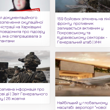
іл документаційного
159 бойових зіткнень на ліні
езпечення окупаційної
фронту: противник
ністрації на Харківщині:
залишається активним у
 повідомила про підозру
Покровському та
і, яка співпрацювала з
Курахівському секторах -
пантами
Генеральний штаб | УНН
ративна інформація про
ві дії | Звіт Генерального
у | 26 жовтня
Найбільший у глобальному
масштабі: аеропорт "нової