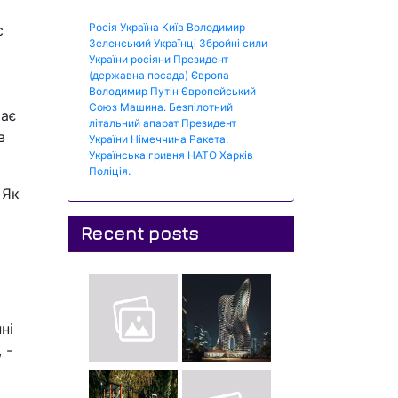
Росія
Україна
Київ
Володимир
с
Зеленський
Українці
Збройні сили
України
росіяни
Президент
(державна посада)
Європа
Володимир Путін
Європейський
Союз
Машина.
Безпілотний
має
літальний апарат
Президент
в
України
Німеччина
Ракета.
Українська гривня
НАТО
Харків
Поліція.
 Як
Recent posts
ні
 -