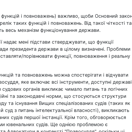
х функцій і повноважень) важливо, щоби Основний зако
елік таких функцій і повноважень. Від такої чіткості та
ь весь механізм функціонування держави.
ї надає мені підстави стверджувати, що функції
лади президента держави в цілому визначені. Проблеми
ставляти/порівнювати функції, повноваження і реальну
функцій та повноважень можна спостерігати і відчувати
восуддя, яке включає всі інструменти, доступні державі
ія судових органів викликає чимало питань та логічних
ійні та законодавчі норми, що стосуються структури
ду та існування Вищих спеціалізованих судів (таких як
 суд з питань інтелектуальної власності), викликають
аних судів першої інстанції. Крім того, обговорюється
ми ювенальних судів. Ще однією проблемою є
та Адвокатури в контексті "Правосуддя", оскільки ці