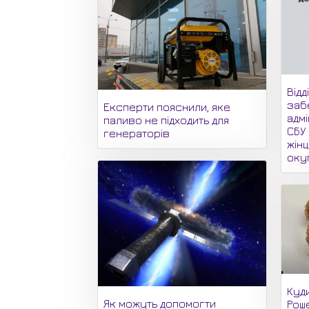
Відд
заб
Експерти пояснили, яке
адмі
паливо не підходить для
СБУ
генераторів
жінц
оку
Куд
Як можуть допомогти
Роше