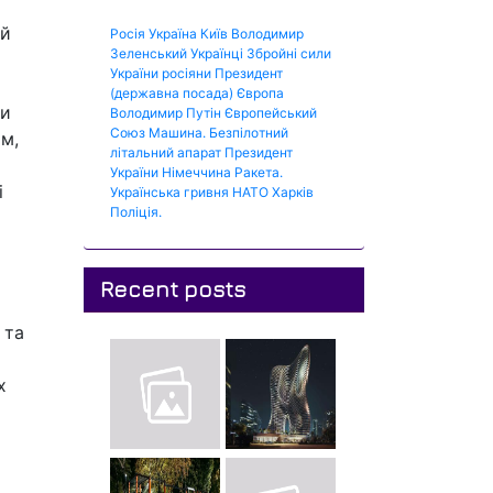
ий
Росія
Україна
Київ
Володимир
Зеленський
Українці
Збройні сили
України
росіяни
Президент
(державна посада)
Європа
ки
Володимир Путін
Європейський
Союз
Машина.
Безпілотний
им,
літальний апарат
Президент
України
Німеччина
Ракета.
і
Українська гривня
НАТО
Харків
Поліція.
Recent posts
 та
х