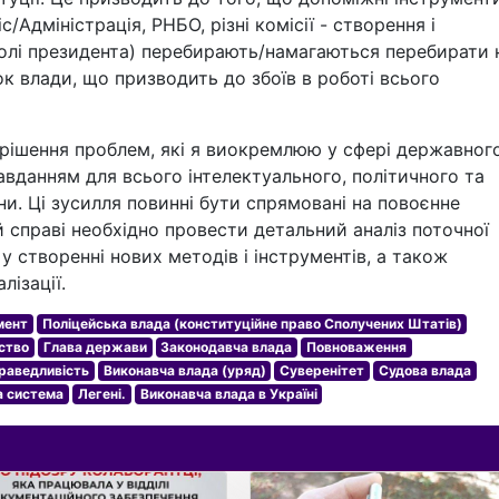
/Адміністрація, РНБО, різні комісії - створення і
 волі президента) перебирають/намагаються перебирати 
ок влади, що призводить до збоїв в роботі всього
ирішення проблем, які я виокремлюю у сфері державног
авданням для всього інтелектуального, політичного та
ни. Ці зусилля повинні бути спрямовані на повоєнне
й справі необхідно провести детальний аналіз поточної
у створенні нових методів і інструментів, а також
лізації.
мент
Поліцейська влада (конституційне право Сполучених Штатів)
ство
Глава держави
Законодавча влада
Повноваження
раведливість
Виконавча влада (уряд)
Суверенітет
Судова влада
а система
Легені.
Виконавча влада в Україні