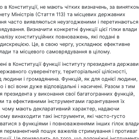
о в Конституції, не мають чітких визначень, за винятко
нету Міністрів (Стаття 113) та місцевих державних
ення часто виявляються неузгодженими і перетинаються
ядування. Визначити конкретні функції цієї гілки влади
алізу конституційних повноважень, які подані в
ю дискрецією. Це, в свою чергу, ускладнює ефективне
лади та місцевого самоврядування в цілому.
ні в Конституції функції інституту президента держави
державного суверенітету, територіальної цілісності,
д людини і громадянина. Функцій, як для однієї людини,
і всі вони дуже відповідальні і насичені. Разом з тим
 президента у виконання свої багатогранних функцій,
ми та ефективними інструментами гарантування їх
о в чому мають декларативний характер, надаючи
ому винаходити такі інструменти, які часто-густо
ватися з функціями і повноваженнями інших гілок влади
ся перманентний пошук важелів стримування і противаг
туції. Це призводить до того, що допоміжні інструмент