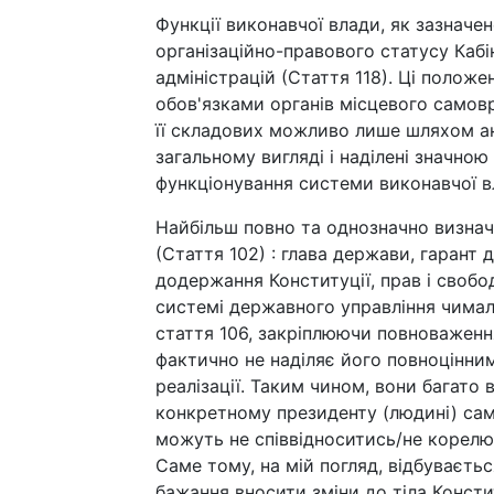
Функції виконавчої влади, як зазначен
організаційно-правового статусу Кабі
адміністрацій (Стаття 118). Ці полож
обов'язками органів місцевого самовр
її складових можливо лише шляхом ан
загальному вигляді і наділені значно
функціонування системи виконавчої в
Найбільш повно та однозначно визначе
(Стаття 102) : глава держави, гарант 
додержання Конституції, прав і свобо
системі державного управління чимало 
стаття 106, закріплюючи повноваження
фактично не наділяє його повноцінни
реалізації. Таким чином, вони багат
конкретному президенту (людині) сам
можуть не співвідноситись/не корелю
Саме тому, на мій погляд, відбуваєть
бажання вносити зміни до тіла Консти