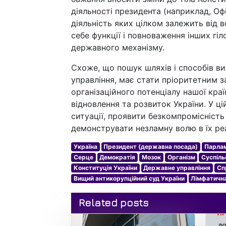
діяльності президента (наприклад, Офіс
діяльність яких цілком залежить від
себе функції і повноваження інших гіл
державного механізму.
Схоже, що пошук шляхів і способів в
управління, має стати пріоритетним з
організаційного потенціалу нашої краї
відновлення та розвиток України. У ці
ситуації, проявити безкомпромісність 
демонструвати незламну волю в їх реа
Україна
Президент (державна посада)
Парла
Серце
Демократія
Мозок
Організм
Суспіль
Конституція України
Державне управління
Сп
Вищий антикорупційний суд України
Лімфатичн
Related posts