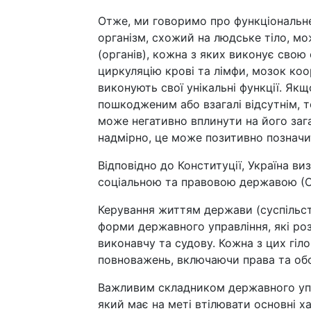
Отже, ми говоримо про функціональн
організм, схожий на людське тіло, мо
(органів), кожна з яких виконує свою
циркуляцію крові та лімфи, мозок коор
виконують свої унікальні функції. Як
пошкодженим або взагалі відсутнім, 
може негативно вплинути на його зага
надмірно, це може позитивно позначи
Відповідно до Конституції, Україна 
соціальною та правовою державою (Ст
Керування життям держави (суспільст
форми державного управління, які роз
виконавчу та судову. Кожна з цих гіл
повноважень, включаючи права та обо
Важливим складником державного упра
який має на меті втілювати основні х