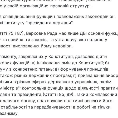
ю у своїй організаційно-правовій структурі.
 співвідношення функцій і повноважень законодавчої і
лі інституту "президента держави".
тті 75 і 87), Верховна Рада має лише ДВІ основні функці
та прийняття законів, та установчу, яка полягає у
ивості висловлення йому недовіри.
менту, закріплених у Конституції, дозволяє дійти
ових функцій: а) ініціювання змін до Конституції; б)
думу з конкретних питань; в) формування принципів
а також різних державних програм; г) призначення вибор
літики в різних сферах державного управління, окрім
Міністрів"; контрольна функція щодо діяльності практи
влади та президента (Статті 85, 89). Такий комплексний
нодавчого органу, враховуючи політичні аспекти його
стабільності та передбачуваності в роботі не тільки
еханізму.