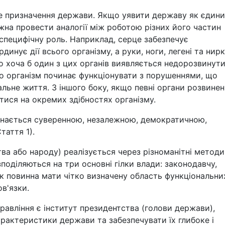
е призначення держави. Якщо уявити державу як єдин
жна провести аналогії між роботою різних його частин
 специфічну роль. Наприклад, серце забезпечує
динує дії всього організму, а руки, ноги, легені та нир
що хоча б один з цих органів виявляється недорозвинут
то організм починає функціонувати з порушеннями, що
льне життя. З іншого боку, якщо певні органи розвинен
тися на окремих здібностях організму.
визнається суверенною, незалежною, демократичною,
аття 1).
ва або народу) реалізується через різноманітні методи
поділяються на три основні гілки влади: законодавчу,
ок повинна мати чітко визначену область функціональни
в'язки.
вління є інститут президентства (голови держави),
арактеристики держави та забезпечувати їх глибоке і