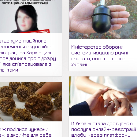
іл документаційного
езпечення окупаційної
Міністерство оборони
ністрації на Харківщині:
систематизувало ручні
 повідомила про підозру
гранати, виготовлені в
і, яка співпрацювала з
Україні.
пантами
В Україні стала доступною
и ж поділися цукерки
послуга онлайн-реєстрації
н: відкрийте для себе
шлюбу через платформу