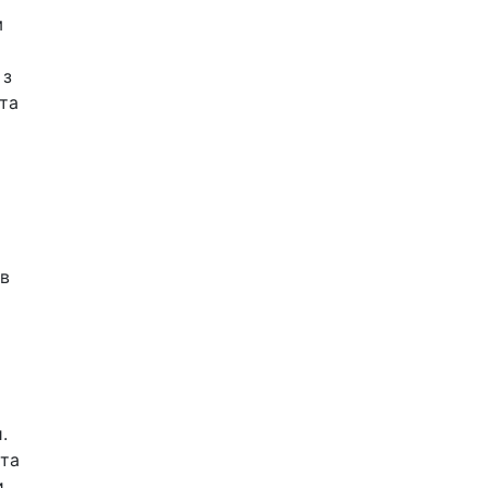
м
 з
 та
 в
.
 та
и