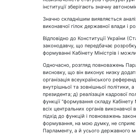
інституції зберігають значну автономі
Значно складнішим виявляється аналіз
виконавчої гілок державної влади і ро
Відповідно до Конституції України (Ста
законодавчу, що передбачає розробку 
формуванні Кабінету Міністрів і можл
Одночасно, розгляд повноважень Парла
висновку, що він виконує низку додатк
організація всеукраїнського референ
внутрішньої та зовнішньої політики, 
президента; д) реалізація кадрової по
функції "формування складу Кабінету 
всіх центральних органів виконавчої 
підхід до функцій і повноважень зако
формування, на мою думку, не сприяє 
Парламенту, а й усього державного м