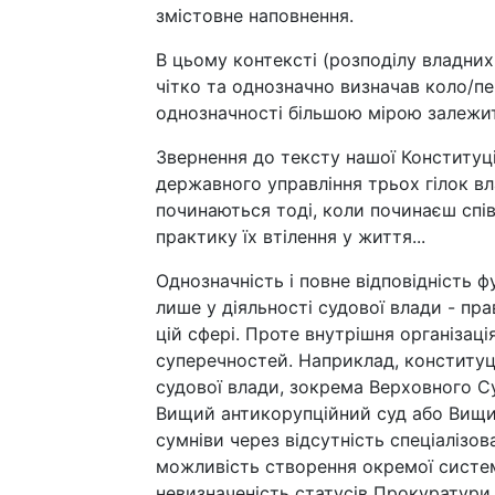
змістовне наповнення.
В цьому контексті (розподілу владни
чітко та однозначно визначав коло/пер
однозначності більшою мірою залежит
Звернення до тексту нашої Конституці
державного управління трьох гілок в
починаються тоді, коли починаєш спів
практику їх втілення у життя...
Однозначність і повне відповідність 
лише у діяльності судової влади - пра
цій сфері. Проте внутрішня організац
суперечностей. Наприклад, конституц
судової влади, зокрема Верховного Су
Вищий антикорупційний суд або Вищий
сумніви через відсутність спеціалізов
можливість створення окремої систе
невизначеність статусів Прокуратури 