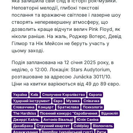
яка залишила свій слід в історії рок-музики.
Неповторні мелодії, глибокі текстові
послання та вражаюче світлове і лазерне шоу
створять неперевершену атмосферу, що
дозволить краще відчути велич Pink Floyd, як
ніколи раніше. На жаль, Роджер Вотерс, Девід
Гілмор та Нік Мейсон не беруть участь у
цьому заході.
Подія запланована на 12 січня 2025 року, в
неділю, о 12:00. Локація: Stars Audytorium,
розташоване за адресою Junácka 3011/10.
Ціни на квитки варіюються від 49 до 89 євро.
Україна
Київ
Сполучене Королівство
Європа
Ударний інструмент
Євро
Музика
Співачка
Словаччина
Концерт
Братислава
Психологія
The Hardkiss
Пісенний конкурс "Євробачення
Відеокліп
Джеррі Хайль.
Антоніо Вівальді
Юлія Саніна
ДахаБраха
Струнний квартет
Coldplay
Віолончель
Аранжування
BoomBox (український гурт)
Ритм