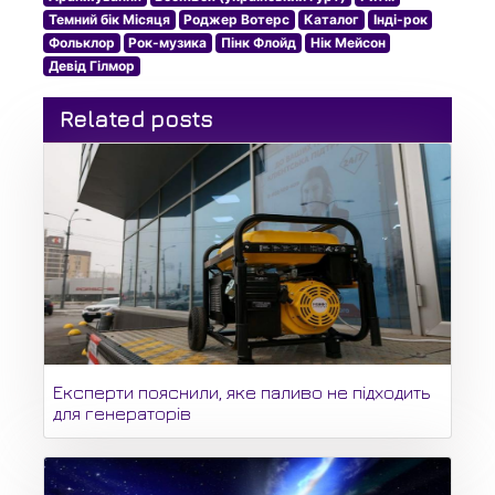
Темний бік Місяця
Роджер Вотерс
Каталог
Інді-рок
Фольклор
Рок-музика
Пінк Флойд
Нік Мейсон
Девід Гілмор
Related posts
Експерти пояснили, яке паливо не підходить
для генераторів