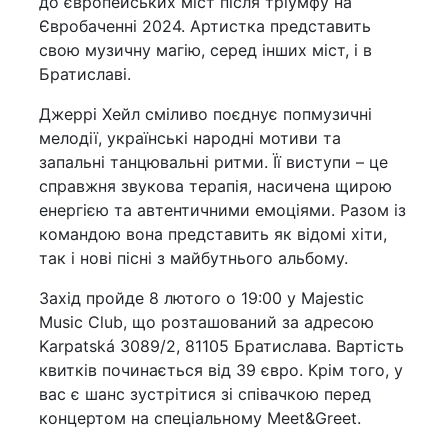
до європейських міст після тріумфу на
Євробаченні 2024. Артистка представить
свою музичну магію, серед інших міст, і в
Братиславі.
Джеррі Хейл сміливо поєднує попмузичні
мелодії, українські народні мотиви та
запальні танцювальні ритми. Її виступи – це
справжня звукова терапія, насичена щирою
енергією та автентичними емоціями. Разом із
командою вона представить як відомі хіти,
так і нові пісні з майбутнього альбому.
Захід пройде 8 лютого о 19:00 у Majestic
Music Club, що розташований за адресою
Karpatská 3089/2, 81105 Братислава. Вартість
квитків починається від 39 євро. Крім того, у
вас є шанс зустрітися зі співачкою перед
концертом на спеціальному Meet&Greet.