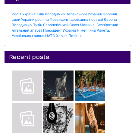
Росія
Україна
Київ
Володимир Зеленський
Українці
Збройні
сили України
росіяни
Президент (державна посада)
Європа
Володимир Путін
Європейський Союз
Машина.
Безпілотний
літальний апарат
Президент України
Німеччина
Ракета.
Українська гривня
НАТО
Харків
Поліція.
Recent posts