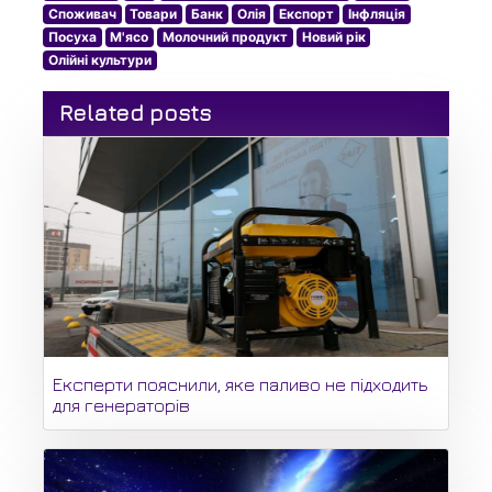
Споживач
Товари
Банк
Олія
Експорт
Інфляція
Посуха
М'ясо
Молочний продукт
Новий рік
Олійні культури
Related posts
Експерти пояснили, яке паливо не підходить
для генераторів