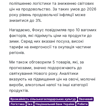
поліпшенню логістики та зниженню світових
цін на продовольство. За таких умов до 2026
року рівень продовольчої інфляції може
знизитися до 3%.
Нагадаємо, Фокус повідомляв про 10 вагомих
факторів, які піднімуть ціни на продукти до
зими. Серед них вказані посуха, високі
тарифи на енергоносії та окупація частини
регіонів.
Ми також обговорили 5 товарів, які, за
прогнозами, значно подорожчають до
святкування Нового року. Аналітики
вказують на підвищення цін на овочі, молочні
вироби, алкогольні напої та інші категорії
продуктів.
Врожайність сільськогосподарських культур
Овочевий
Логістика
Їжа
Національний банк України
Робити