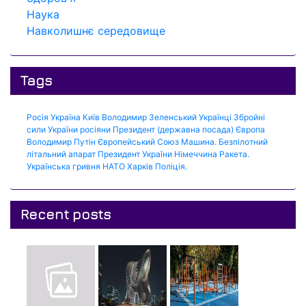
Наука
Навколишнє середовище
Tags
Росія
Україна
Київ
Володимир Зеленський
Українці
Збройні
сили України
росіяни
Президент (державна посада)
Європа
Володимир Путін
Європейський Союз
Машина.
Безпілотний
літальний апарат
Президент України
Німеччина
Ракета.
Українська гривня
НАТО
Харків
Поліція.
Recent posts