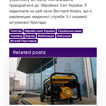
приєднатися до Збройних Сил України. Її
надихнула на цей крок Вікторія Ковач, що є
керівницею медичної служби 3-ї окремої
штурмової бригади.
Політик
Збройні сили України
Українська мова
Українці
Берлін
Мобілізація
Еміграція
Віталій Портников
Related posts