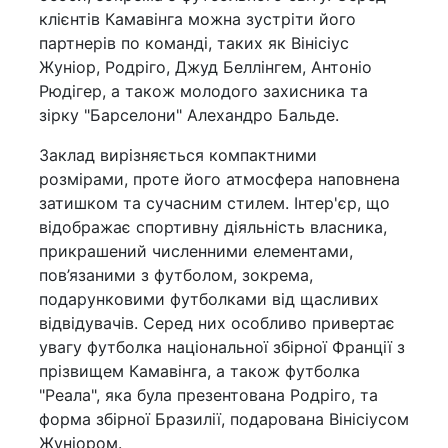
клієнтів Камавінга можна зустріти його
партнерів по команді, таких як Вінісіус
Жуніор, Родріго, Джуд Беллінгем, Антоніо
Рюдігер, а також молодого захисника та
зірку "Барселони" Алехандро Бальде.
Заклад вирізняється компактними
розмірами, проте його атмосфера наповнена
затишком та сучасним стилем. Інтер'єр, що
відображає спортивну діяльність власника,
прикрашений численними елементами,
пов’язаними з футболом, зокрема,
подарунковими футболками від щасливих
відвідувачів. Серед них особливо привертає
увагу футболка національної збірної Франції з
прізвищем Камавінга, а також футболка
"Реала", яка була презентована Родріго, та
форма збірної Бразилії, подарована Вінісіусом
Жуніором.