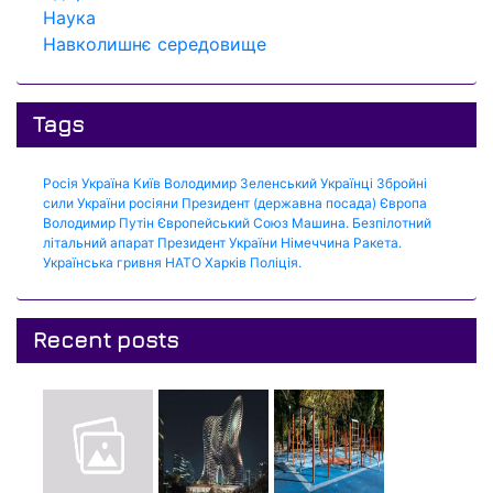
Наука
Навколишнє середовище
Tags
Росія
Україна
Київ
Володимир Зеленський
Українці
Збройні
сили України
росіяни
Президент (державна посада)
Європа
Володимир Путін
Європейський Союз
Машина.
Безпілотний
літальний апарат
Президент України
Німеччина
Ракета.
Українська гривня
НАТО
Харків
Поліція.
Recent posts