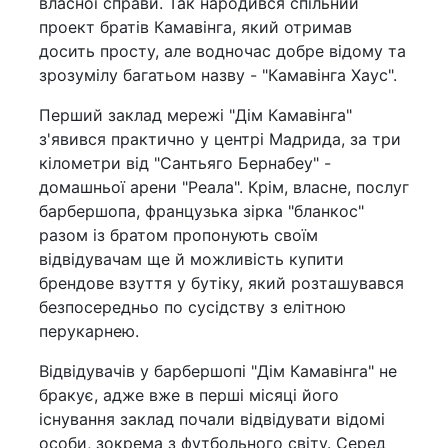
власної справи. Так народився спільний
проект братів Камавінга, який отримав
досить просту, але водночас добре відому та
зрозумілу багатьом назву - "Камавінга Хаус".
Перший заклад мережі "Дім Камавінга"
з'явився практично у центрі Мадрида, за три
кілометри від "Сантьяго Бернабеу" -
домашньої арени "Реала". Крім, власне, послуг
барбершопа, французька зірка "бланкос"
разом із братом пропонують своїм
відвідувачам ще й можливість купити
брендове взуття у бутіку, який розташувався
безпосередньо по сусідству з елітною
перукарнею.
Відвідувачів у барбершопі "Дім Камавінга" не
бракує, адже вже в перші місяці його
існування заклад почали відвідувати відомі
особи, зокрема з футбольного світу. Серед