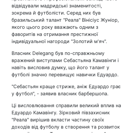
відвідували мадридські знаменитості,
зокрема й футболісти. Серед них був
бразильський талант "Реала" Вінісіус Жуніор,
якого цього року вважають одним з
фаворитів на отримання престижної
індивідуальної нагороди "Золотий м'яч".
Власник Delegang був по-справжньому
вражений виступами Себастьяна Камавінги і
навіть висловив думку, що його талант у
футболі значно перевищує навички Едуардо.
"Себастьян краще стриже, аніж Едуардо грає
у футбол", - заявив власник барбершопа.
Ці висловлювання справили великий вплив на
Едуардо Камавінгу. Зірковий півзахисник
"Реала" вирішив вкласти частину своїх
доходів від футболу в створення та розвиток