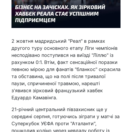
2 жовтня мадридський "Реал" в рамках
другого туру основного етапу Ліги чемпіонів
несподівано поступився на виїзді "Ліллю" із
рахунком 0:1. Втім, факт сенсаційної поразки
певною мірою для фанатів "бланкос" скрасила
та обставина, що на полі після тривалої
паузи, спричиненої травмою, нарешті
з'явився зірковий французький хавбек
Едуардо Камавінга.
21-річний центральний півзахисник ще у
середині серпня, готуючись зіграти у матчі за
Суперкубок УЄФА проти "Аталанти",
пошкодив коліно через невдалу роботу із