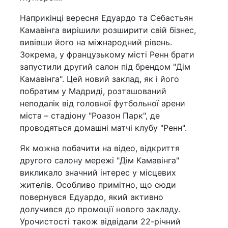
Наприкінці вересня Едуардо та Себастьян
Камавінга вирішили розширити свій бізнес,
вивівши його на міжнародний рівень.
Зокрема, у французькому місті Ренн брати
запустили другий салон під брендом "Дім
Камавінга". Цей новий заклад, як і його
побратим у Мадриді, розташований
неподалік від головної футбольної арени
міста – стадіону "Роазон Парк", де
проводяться домашні матчі клубу "Ренн".
Як можна побачити на відео, відкриття
другого салону мережі "Дім Камавінга"
викликало значний інтерес у місцевих
жителів. Особливо примітно, що сюди
повернувся Едуардо, який активно
долучився до промоції нового закладу.
Урочистості також відвідали 22-річний