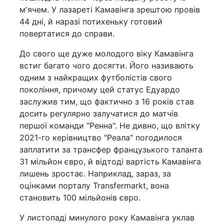
м'ячем. У лазареті Камавінга зрештою провів
44 дні, й наразі потихеньку готовий
повертатися до справи.
До свого ще дуже молодого віку Камавінга
встиг багато чого досягти. Його називають
одним з найкращих футболістів свого
покоління, причому цей статус Едуардо
заслужив тим, що фактично з 16 років став
досить регулярно залучатися до матчів
першої команди "Ренна". Не дивно, що влітку
2021-го керівництво "Реала" погодилося
заплатити за трансфер французького таланта
31 мільйон євро, й відтоді вартість Камавінга
лишень зростає. Наприклад, зараз, за
оцінками порталу Transfermarkt, вона
становить 100 мільйонів євро.
У листопаді минулого року Камавінга уклав