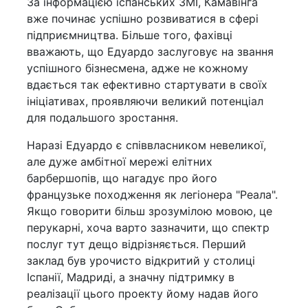
За інформацією іспанських ЗМІ, Камавінга
вже починає успішно розвиватися в сфері
підприємництва. Більше того, фахівці
вважають, що Едуардо заслуговує на звання
успішного бізнесмена, адже не кожному
вдається так ефективно стартувати в своїх
ініціативах, проявляючи великий потенціал
для подальшого зростання.
Наразі Едуардо є співвласником невеликої,
але дуже амбітної мережі елітних
барбершопів, що нагадує про його
французьке походження як легіонера "Реала".
Якщо говорити більш зрозумілою мовою, це
перукарні, хоча варто зазначити, що спектр
послуг тут дещо відрізняється. Перший
заклад був урочисто відкритий у столиці
Іспанії, Мадриді, а значну підтримку в
реалізації цього проекту йому надав його