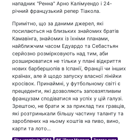
нападник "Ренна" Арно Калімуендо і 24-
річний французький репер Тіакола.
Примітно, що за даними джерел, які
посилаються на близьких знайомих братів
Камавінга, знайомих із їхніми планами,
найближчим часом Едуардо та Себастьян
серйозно розмірковують над тим, аби
розширюватися не тільки у плані відкриття
нових барбершопів в Іспанії, Франції чи інших
країнах, але й щодо запуску власної лінійки
кросівок. Принаймні, у футбольному світі є
прецеденти, які дозволяють заповзятливим
французам сподіватися на успіх у цій галузі.
Зрештою, не брати ж за приклад тих гравців,
які розтринькали більшу частину таланту та
зароблених на ньому коштів на пиво, вино,
карти та лото...
Ліга чемпіонів УЄФА
ФК "Реал Мадрид
Золота куля