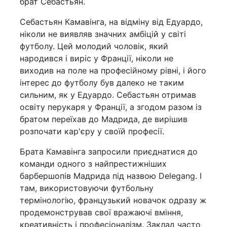
брат Себастьян.
Себастьян Камавінга, на відміну від Едуардо,
ніколи не виявляв значних амбіцій у світі
футболу. Цей молодий чоловік, який
народився і виріс у Франції, ніколи не
виходив на поле на професійному рівні, і його
інтерес до футболу був далеко не таким
сильним, як у Едуардо. Себастьян отримав
освіту перукаря у Франції, а згодом разом із
братом переїхав до Мадрида, де вирішив
розпочати кар'єру у своїй професії.
Брата Камавінга запросили приєднатися до
команди одного з найпрестижніших
барбершопів Мадрида під назвою Delegang. І
там, використовуючи футбольну
термінологію, французький новачок одразу ж
продемонстрував свої вражаючі вміння,
креативність і професіоналізм. Заклад часто