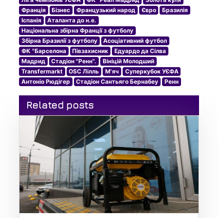
Франція
Бізнес
Французький народ
Євро
Бразилія
Іспанія
Аталанта до н.е.
Національна збірна Франції з футболу
Збірна Бразилії з футболу
Асоціативний футбол
ФК "Барселона
Півзахисник
Едуардо да Сілва
Мадрид
Стадіон "Ренн".
Вініцій Молодший
Transfermarkt
OSC Лілль
М'яч
Суперкубок УЄФА
Антоніо Рюдігер
Стадіон Сантьяго Бернабеу
Ренн
Related posts