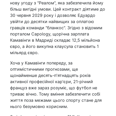
нову угоду з "Реалом", яка забезпечила йому
більш вигідні умови. Цей контракт діятиме до
30 червня 2029 року і дозволяє Едуардо
увійти до десятки найвищих за оплатою
гравців команди "бланкос". Згідно з відомим
порталом Capology, щорічна зарплата
Камавінги в Мадриді складає 12,5 мільйона
євро, а його викупна клаусула становить 1
мільярд євро.
Хоча у Камавінги попереду, за
оптимістичними прогнозами, ще
щонайменше десять-п'ятнадцять років
активної професійної кар'єри, 21-річний
француз вже зараз розуміє, що футбол не
триває вічно. Тому вміння забезпечити собі
життя поза межами цього спорту стане для
нього безумовно корисним.