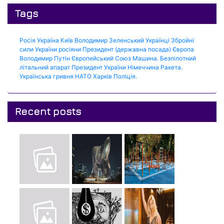
Tags
Росія
Україна
Київ
Володимир Зеленський
Українці
Збройні
сили України
росіяни
Президент (державна посада)
Європа
Володимир Путін
Європейський Союз
Машина.
Безпілотний
літальний апарат
Президент України
Німеччина
Ракета.
Українська гривня
НАТО
Харків
Поліція.
Recent posts