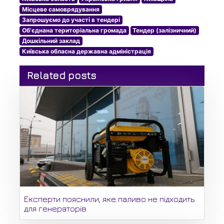
Місцеве самоврядування
Запрошуємо до участі в тендері
Об'єднана територіальна громада
Тендер (залізничний)
Дошкільний заклад
Київська обласна державна адміністрація
Related posts
Експерти пояснили, яке паливо не підходить
для генераторів