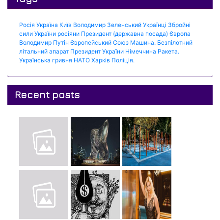
Росія
Україна
Київ
Володимир Зеленський
Українці
Збройні
сили України
росіяни
Президент (державна посада)
Європа
Володимир Путін
Європейський Союз
Машина.
Безпілотний
літальний апарат
Президент України
Німеччина
Ракета.
Українська гривня
НАТО
Харків
Поліція.
Recent posts