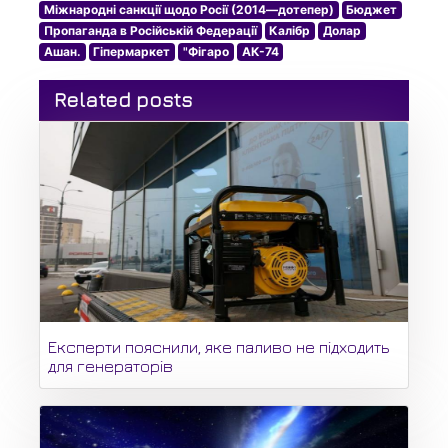
Міжнародні санкції щодо Росії (2014—дотепер)
Бюджет
Пропаганда в Російській Федерації
Калібр
Долар
Ашан.
Гіпермаркет
"Фігаро
АК-74
Related posts
Експерти пояснили, яке паливо не підходить
для генераторів