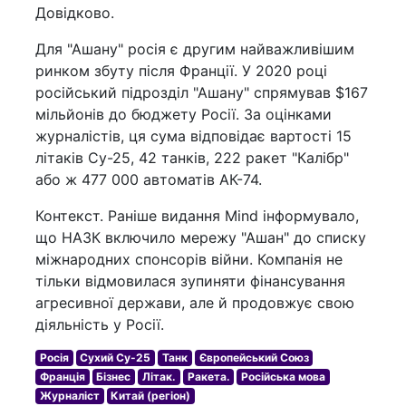
Довідково.
Для "Ашану" росія є другим найважливішим
ринком збуту після Франції. У 2020 році
російський підрозділ "Ашану" спрямував $167
мільйонів до бюджету Росії. За оцінками
журналістів, ця сума відповідає вартості 15
літаків Су-25, 42 танків, 222 ракет "Калібр"
або ж 477 000 автоматів АК-74.
Контекст. Раніше видання Mind інформувало,
що НАЗК включило мережу "Ашан" до списку
міжнародних спонсорів війни. Компанія не
тільки відмовилася зупиняти фінансування
агресивної держави, але й продовжує свою
діяльність у Росії.
Росія
Сухий Су-25
Танк
Європейський Союз
Франція
Бізнес
Літак.
Ракета.
Російська мова
Журналіст
Китай (регіон)